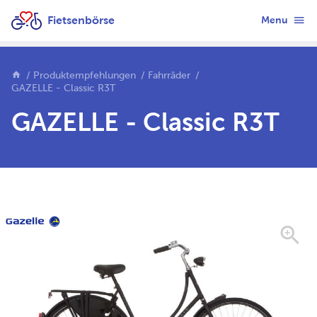
Fietsenbörse
Menu
Produktempfehlungen
Fahrräder
GAZELLE - Classic R3T
GAZELLE - Classic R3T