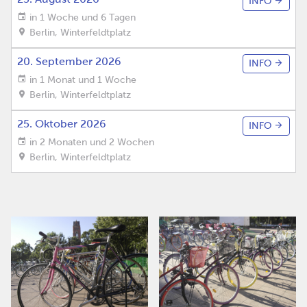
INFO
in 1 Woche und 6 Tagen
Berlin
,
Winterfeldtplatz
20. September 2026
INFO
in 1 Monat und 1 Woche
Berlin
,
Winterfeldtplatz
25. Oktober 2026
INFO
in 2 Monaten und 2 Wochen
Berlin
,
Winterfeldtplatz