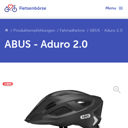
Fietsenbörse
Menu
Produktempfehlungen
Fahrradhelme
ABUS - Aduro 2.0
ABUS - Aduro 2.0