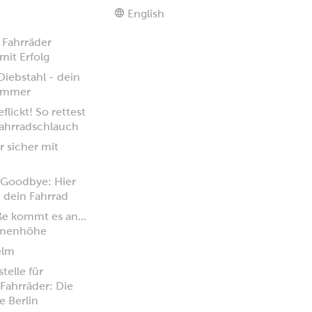
English
 Fahrräder
mit Erfolg
iebstahl - dein
 immer
flickt! So rettest
ahrradschlauch
 sicher mit
 Goodbye: Hier
u dein Fahrrad
ße kommt es an...
hmenhöhe
elm
stelle für
Fahrräder: Die
e Berlin