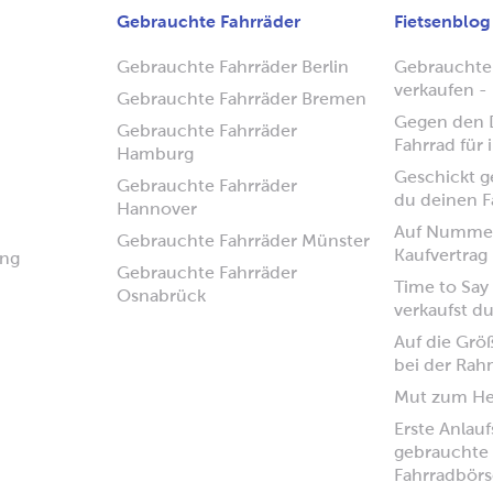
Gebrauchte Fahrräder
Fietsenblog
Gebrauchte Fahrräder Berlin
Gebrauchte
verkaufen - 
Gebrauchte Fahrräder Bremen
Gegen den D
Gebrauchte Fahrräder
Fahrrad für
Hamburg
Geschickt ge
Gebrauchte Fahrräder
du deinen F
Hannover
Auf Nummer
Gebrauchte Fahrräder Münster
Kaufvertrag
ung
Gebrauchte Fahrräder
Time to Say
Osnabrück
verkaufst d
Auf die Grö
bei der Ra
Mut zum H
Erste Anlauf
gebrauchte 
Fahrradbörs