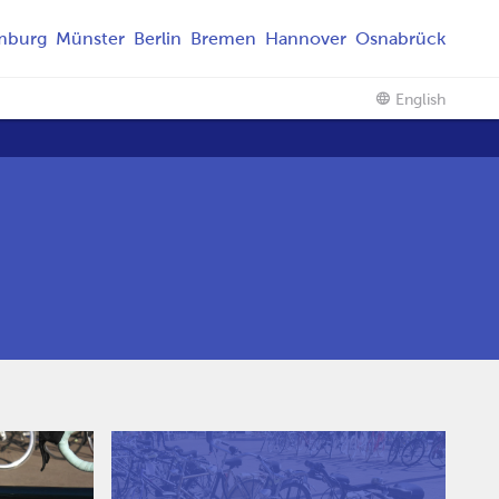
mburg
Münster
Berlin
Bremen
Hannover
Osnabrück
English