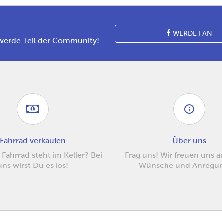
WERDE FAN
werde Teil der Community!
Fahrrad verkaufen
Über uns
 Fahrrad steht im Keller? Bei
Frag uns! Wir freuen uns 
uns wirst Du es los!
Wünsche und Anregu