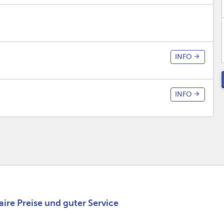
INFO
INFO
ire Preise und guter Service