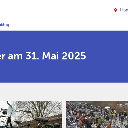
Ha
nblog
r am 31. Mai 2025