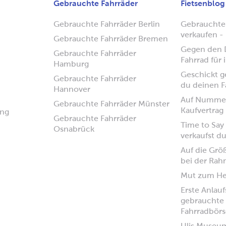
Gebrauchte Fahrräder
Fietsenblog
Gebrauchte Fahrräder Berlin
Gebrauchte
verkaufen - 
Gebrauchte Fahrräder Bremen
Gegen den D
Gebrauchte Fahrräder
Fahrrad für
Hamburg
Geschickt ge
Gebrauchte Fahrräder
du deinen F
Hannover
Auf Nummer
Gebrauchte Fahrräder Münster
Kaufvertrag
ung
Gebrauchte Fahrräder
Time to Say
Osnabrück
verkaufst d
Auf die Grö
bei der Ra
Mut zum H
Erste Anlauf
gebrauchte 
Fahrradbörs
Ulis Museu