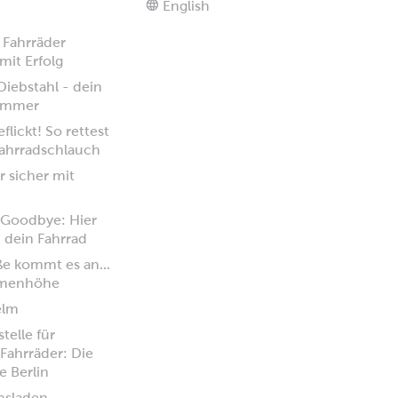
English
 Fahrräder
mit Erfolg
iebstahl - dein
 immer
flickt! So rettest
ahrradschlauch
 sicher mit
 Goodbye: Hier
u dein Fahrrad
ße kommt es an...
hmenhöhe
elm
stelle für
Fahrräder: Die
e Berlin
msladen