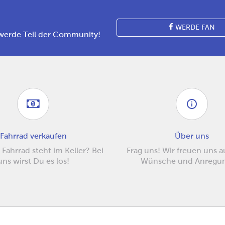
WERDE FAN
werde Teil der Community!
Fahrrad verkaufen
Über uns
 Fahrrad steht im Keller? Bei
Frag uns! Wir freuen uns 
uns wirst Du es los!
Wünsche und Anregu