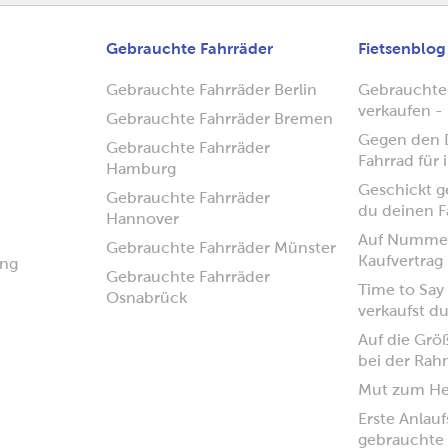
Gebrauchte Fahrräder
Fietsenblog
Gebrauchte Fahrräder Berlin
Gebrauchte
verkaufen - 
Gebrauchte Fahrräder Bremen
Gegen den D
Gebrauchte Fahrräder
Fahrrad für
Hamburg
Geschickt ge
Gebrauchte Fahrräder
du deinen F
Hannover
Auf Nummer
Gebrauchte Fahrräder Münster
Kaufvertrag
ung
Gebrauchte Fahrräder
Time to Say
Osnabrück
verkaufst d
Auf die Grö
bei der Ra
Mut zum H
Erste Anlauf
gebrauchte 