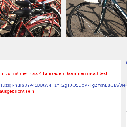
n Du mit mehr als 4 Fahrrädern kommen möchtest,
eL4suziqRhuI80Yv41BBtW4_1YK2gTJO1DoP7TgZYshEBCIA/vi
ausgebucht sein.