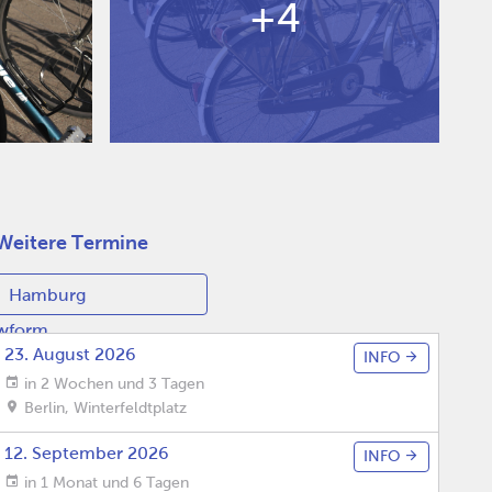
+4
Weitere Termine
ewform
.
23. August 2026
INFO
in 2 Wochen und 3 Tagen
Berlin
,
Winterfeldtplatz
12. September 2026
INFO
in 1 Monat und 6 Tagen