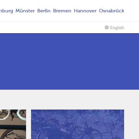
mburg
Münster
Berlin
Bremen
Hannover
Osnabrück
English