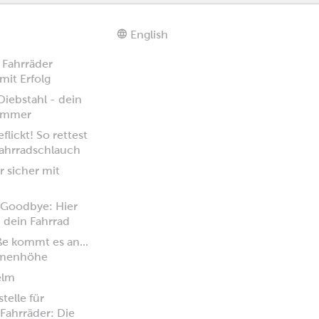
English
 Fahrräder
mit Erfolg
iebstahl - dein
 immer
flickt! So rettest
ahrradschlauch
 sicher mit
 Goodbye: Hier
u dein Fahrrad
ße kommt es an...
hmenhöhe
elm
stelle für
Fahrräder: Die