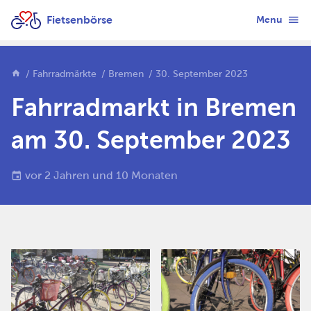
Fietsenbörse
Menu
Fahrradmärkte
Bremen
30. September 2023
Fahrradmarkt in Bremen
am 30. September 2023
vor 2 Jahren und 10 Monaten