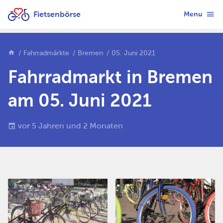
Fietsenbörse
Menu
Fahrradmärkte
Bremen
05. Juni 2021
Fahrradmarkt in Bremen
am 05. Juni 2021
vor 5 Jahren und 2 Monaten