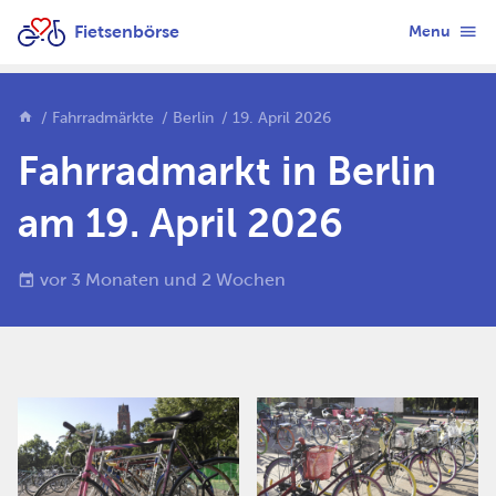
Fietsenbörse
Menu
Fahrradmärkte
Berlin
19. April 2026
Fahrradmarkt in Berlin
am 19. April 2026
vor 3 Monaten und 2 Wochen