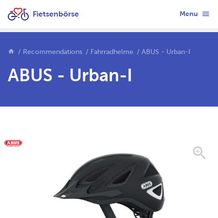
Fietsenbörse
Menu
Recommendations
Fahrradhelme
ABUS - Urban-I
ABUS - Urban-I